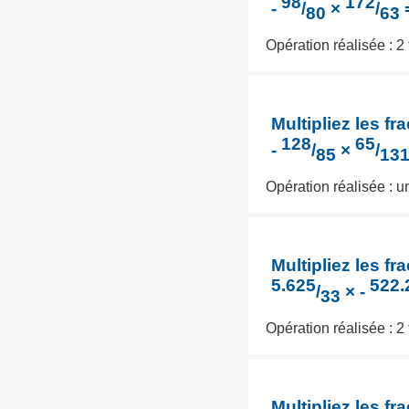
98
172
-
/
×
/
80
63
Opération réalisée : 2
Multipliez les fra
128
65
-
/
×
/
85
13
Opération réalisée : 
Multipliez les fra
5.625
522.
/
× -
33
Opération réalisée : 2
Multipliez les fra