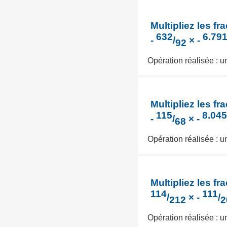
Multipliez les fra
632
6.79
-
/
× -
92
Opération réalisée : 
Multipliez les fra
115
8.04
-
/
× -
68
Opération réalisée : 
Multipliez les fra
114
111
/
× -
/
212
2
Opération réalisée : 