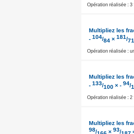
Opération réalisée : 3
Multipliez les fra
104
181
-
/
×
/
84
7
Opération réalisée : 
Multipliez les fra
133
94
-
/
× -
/
100
Opération réalisée : 2
Multipliez les fra
98
93
/
×
/
166
187