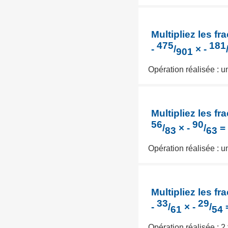
Multipliez les fra
475
181
-
/
× -
901
Opération réalisée : 
Multipliez les fra
56
90
/
× -
/
=
83
63
Opération réalisée : 
Multipliez les fra
33
29
-
/
× -
/
61
54
Opération réalisée : 2