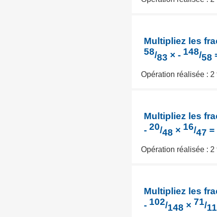
Multipliez les fra
58
148
/
× -
/
83
58
Opération réalisée : 2
Multipliez les fra
20
16
-
/
×
/
=
48
47
Opération réalisée : 2
Multipliez les fra
102
71
-
/
×
/
148
1