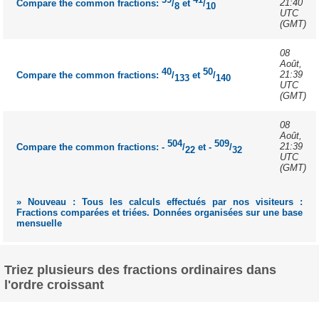
21:40
Compare the common fractions:
/
et
/
8
10
UTC
(GMT)
08
Août,
40
50
21:39
Compare the common fractions:
/
et
/
133
140
UTC
(GMT)
08
Août,
504
509
21:39
Compare the common fractions: -
/
et -
/
22
32
UTC
(GMT)
» Nouveau : Tous les calculs effectués par nos visiteurs :
Fractions comparées et triées. Données organisées sur une base
mensuelle
Triez plusieurs des fractions ordinaires dans
l'ordre croissant