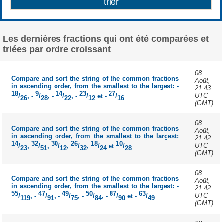
Les dernières fractions qui ont été comparées et
triées par ordre croissant
08
Compare and sort the string of the common fractions
Août,
in ascending order, from the smallest to the largest: -
21:43
18
9
14
23
27
UTC
/
, -
/
, -
/
, -
/
et -
/
26
28
22
12
16
(GMT)
08
Compare and sort the string of the common fractions
Août,
in ascending order, from the smallest to the largest:
21:42
14
32
30
26
18
10
UTC
/
,
/
,
/
,
/
,
/
et
/
23
51
12
32
24
28
(GMT)
08
Compare and sort the string of the common fractions
Août,
in ascending order, from the smallest to the largest: -
21:42
55
47
49
50
87
63
UTC
/
, -
/
, -
/
, -
/
, -
/
et -
/
119
91
75
84
90
49
(GMT)