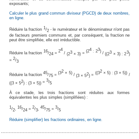
exposants;
Calculer le plus grand commun diviseur (PGCD) de deux nombres,
en ligne.
1
Réduire la fraction
/
- le numérateur et le dénominateur n'ont pas
2
de facteurs premiers communs et, par conséquent, la fraction ne
peut être simplifiée, elle est irréductible.
4
4
3
16
2
(2
: 2
)
3
3
3
Réduire la fraction
/
=
/
=
/
24
(2
× 3)
((2
× 3) : 2
)
2
=
/
3
2
2
45
(3
× 5)
((3
× 5) : (3 × 5))
2
Réduire la fraction
/
=
/
=
/
75
(3 × 5
)
3
2
=
/
((3 × 5
) : (3 × 5))
5
À ce stade, les trois fractions sont réduites aux formes
équivalentes les plus simples (simplifiées) :
1
16
2
45
3
/
,
/
=
/
,
/
=
/
2
24
3
75
5
Réduire (simplifier) les fractions ordinaires, en ligne.