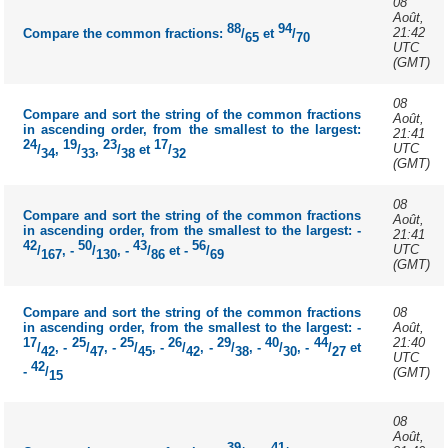
08
Août,
88
94
21:42
Compare the common fractions:
/
et
/
65
70
UTC
(GMT)
08
Compare and sort the string of the common fractions
Août,
in ascending order, from the smallest to the largest:
21:41
24
19
23
17
UTC
/
,
/
,
/
et
/
34
33
38
32
(GMT)
08
Compare and sort the string of the common fractions
Août,
in ascending order, from the smallest to the largest: -
21:41
42
50
43
56
UTC
/
, -
/
, -
/
et -
/
167
130
86
69
(GMT)
Compare and sort the string of the common fractions
08
in ascending order, from the smallest to the largest: -
Août,
17
25
25
26
29
40
44
21:40
/
, -
/
, -
/
, -
/
, -
/
, -
/
, -
/
et
42
47
45
42
38
30
27
UTC
42
-
/
(GMT)
15
08
Août,
39
41