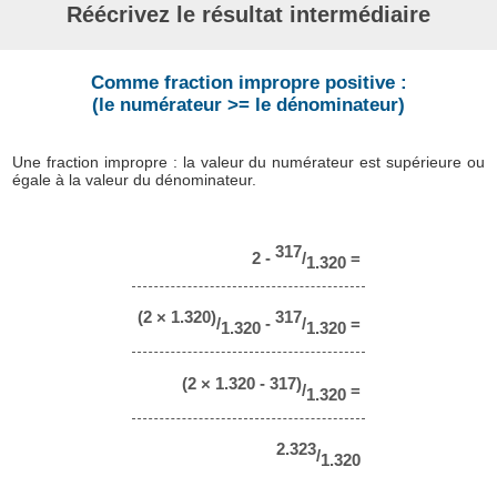
Réécrivez le résultat intermédiaire
Comme fraction impropre positive :
(le numérateur >= le dénominateur)
Une fraction impropre : la valeur du numérateur est supérieure ou
égale à la valeur du dénominateur.
317
2 -
/
=
1.320
(2 × 1.320)
317
/
-
/
=
1.320
1.320
(2 × 1.320 - 317)
/
=
1.320
2.323
/
1.320