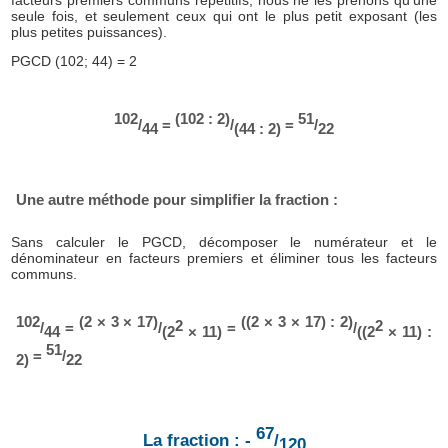
facteurs premiers communs répétitifs, nous ne les prenons qu'une
seule fois, et seulement ceux qui ont le plus petit exposant (les
plus petites puissances).
PGCD (102; 44) = 2
102
(102 : 2)
51
/
=
/
=
/
44
(44 : 2)
22
Une autre méthode pour simplifier la fraction :
Sans calculer le PGCD, décomposer le numérateur et le
dénominateur en facteurs premiers et éliminer tous les facteurs
communs.
102
(2 × 3 × 17)
((2 × 3 × 17) : 2)
2
2
/
=
/
=
/
44
(2
× 11)
((2
× 11) :
51
=
/
2)
22
67
La fraction : -
/
120