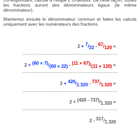
correspondant, calculé à l'étape 2 ci-dessus. De cette façon, toutes
les fractions auront des dénominateurs égaux (le même
dénominateur).
Maintenez ensuite le dénominateur commun et faites les calculs
uniquement avec les numérateurs des fractions.
7
67
2
+
/
-
/
=
22
120
(60 × 7)
(11 × 67)
2
+
/
-
/
=
(60 × 22)
(11 × 120)
420
737
2
+
/
-
/
=
1.320
1.320
(420 - 737)
2 +
/
=
1.320
317
2 -
/
1.320