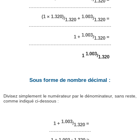
1.320
(1 × 1.320)
1.003
/
+
/
=
1.320
1.320
1.003
1 +
/
=
1.320
1.003
1
/
1.320
Sous forme de nombre décimal :
Divisez simplement le numérateur par le dénominateur, sans reste,
comme indiqué ci-dessous :
1.003
1 +
/
=
1.320
1 + 1.003 : 1.320 ≈