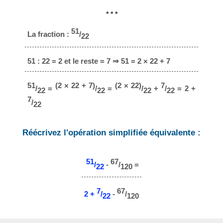
* * *
51
La fraction :
/
22
51 : 22 = 2 et le reste = 7 ⇒ 51 = 2 × 22 + 7
51
(2 × 22 + 7)
(2 × 22)
7
/
=
/
=
/
+
/
= 2 +
22
22
22
22
7
/
22
Réécrivez l'opération simplifiée équivalente :
51
67
/
-
/
=
22
120
7
67
2 +
/
-
/
22
120