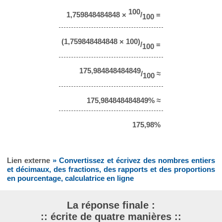
100
1,759848484848 ×
/
=
100
(1,759848484848 × 100)
/
=
100
175,984848484849
/
≈
100
175,984848484849% ≈
175,98%
Lien externe
» Convertissez et écrivez des nombres entiers
et décimaux, des fractions, des rapports et des proportions
en pourcentage, calculatrice en ligne
La réponse finale :
:: écrite de quatre manières ::