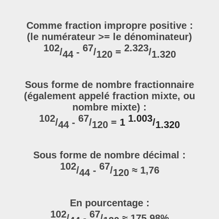
Comme fraction impropre positive :
(le numérateur >= le dénominateur)
102
67
2.323
/
-
/
=
/
44
120
1.320
Sous forme de nombre fractionnaire
(également appelé fraction mixte, ou
nombre mixte) :
102
67
1.003
/
-
/
=
1
/
44
120
1.320
Sous forme de nombre décimal :
102
67
/
-
/
≈ 1,76
44
120
En pourcentage :
102
67
/
-
/
≈ 175,98%