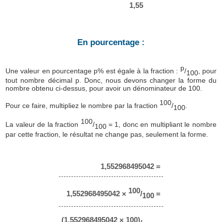
1,55
En pourcentage :
p
Une valeur en pourcentage p% est égale à la fraction :
/
, pour
100
tout nombre décimal p. Donc, nous devons changer la forme du
nombre obtenu ci-dessus, pour avoir un dénominateur de 100.
100
Pour ce faire, multipliez le nombre par la fraction
/
.
100
100
La valeur de la fraction
/
= 1, donc en multipliant le nombre
100
par cette fraction, le résultat ne change pas, seulement la forme.
1,552968495042 =
100
1,552968495042 ×
/
=
100
(1,552968495042 × 100)