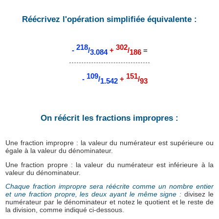
Réécrivez l'opération simplifiée équivalente :
218
302
-
/
+
/
=
3.084
186
109
151
-
/
+
/
1.542
93
On réécrit les fractions impropres :
Une fraction impropre : la valeur du numérateur est supérieure ou
égale à la valeur du dénominateur.
Une fraction propre : la valeur du numérateur est inférieure à la
valeur du dénominateur.
Chaque fraction impropre sera réécrite comme un nombre entier
et une fraction propre, les deux ayant le même signe :
divisez le
numérateur par le dénominateur et notez le quotient et le reste de
la division, comme indiqué ci-dessous.