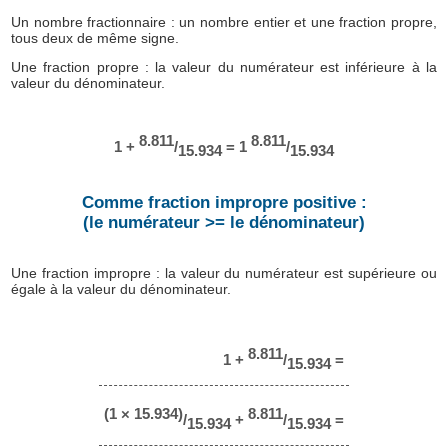
Un nombre fractionnaire : un nombre entier et une fraction propre,
tous deux de même signe.
Une fraction propre : la valeur du numérateur est inférieure à la
valeur du dénominateur.
8.811
8.811
1 +
/
= 1
/
15.934
15.934
Comme fraction impropre positive :
(le numérateur >= le dénominateur)
Une fraction impropre : la valeur du numérateur est supérieure ou
égale à la valeur du dénominateur.
8.811
1 +
/
=
15.934
(1 × 15.934)
8.811
/
+
/
=
15.934
15.934