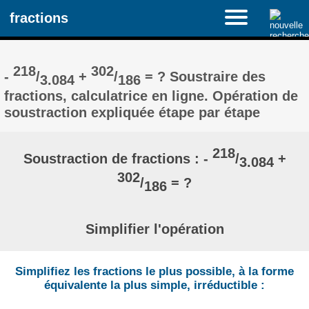
fractions
218
302
-
/
+
/
= ? Soustraire des
3.084
186
fractions, calculatrice en ligne. Opération de
soustraction expliquée étape par étape
218
Soustraction de fractions : -
/
+
3.084
302
/
= ?
186
Simplifier l'opération
Simplifiez les fractions le plus possible, à la forme
équivalente la plus simple, irréductible :