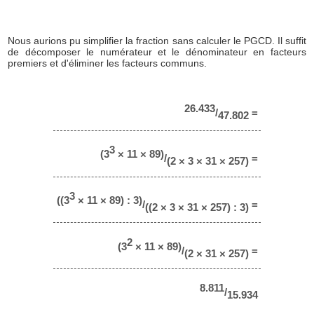
Nous aurions pu simplifier la fraction sans calculer le PGCD. Il suffit
de décomposer le numérateur et le dénominateur en facteurs
premiers et d'éliminer les facteurs communs.
26.433
/
=
47.802
3
(3
× 11 × 89)
/
=
(2 × 3 × 31 × 257)
3
((3
× 11 × 89) : 3)
/
=
((2 × 3 × 31 × 257) : 3)
2
(3
× 11 × 89)
/
=
(2 × 31 × 257)
8.811
/
15.934