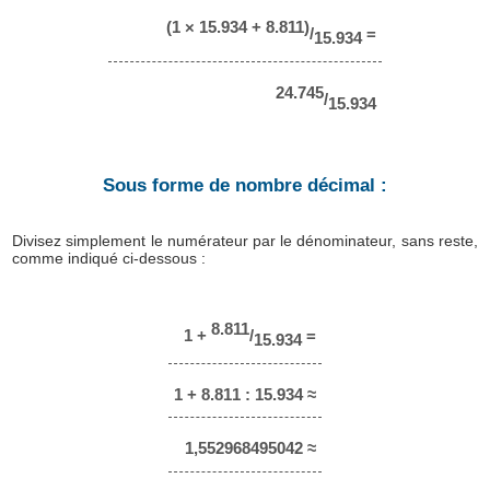
(1 × 15.934 + 8.811)
/
=
15.934
24.745
/
15.934
Sous forme de nombre décimal :
Divisez simplement le numérateur par le dénominateur, sans reste,
comme indiqué ci-dessous :
8.811
1 +
/
=
15.934
1 + 8.811 : 15.934 ≈
1,552968495042 ≈