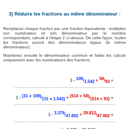
3) Réduire les fractions au même dénominateur :
Remplacez chaque fraction par une fraction équivalente : multipliez
son numérateur et son dénominateur par le nombre
correspondant, calculé à l'étape 2 ci-dessus. De cette façon, toutes
les fractions auront des dénominateurs égaux (le même
dénominateur).
Maintenez ensuite le dénominateur commun et faites les calculs
uniquement avec les numérateurs des fractions.
109
58
1
-
/
+
/
=
1.542
93
(31 × 109)
(514 × 58)
1
-
/
+
/
=
(31 × 1.542)
(514 × 93)
3.379
29.812
1
-
/
+
/
=
47.802
47.802