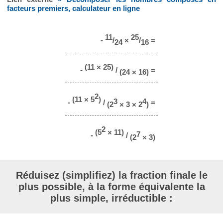
facteurs premiers, calculateur en ligne
11
25
-
/
×
/
=
24
16
(11 × 25)
-
/
=
(24 × 16)
2
(11 × 5
)
3
4
-
/
=
(2
× 3 × 2
)
2
(5
× 11)
7
-
/
(2
× 3)
Réduisez (simplifiez) la fraction finale le
plus possible, à la forme équivalente la
plus simple, irréductible :