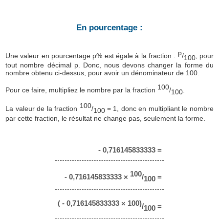
En pourcentage :
p
Une valeur en pourcentage p% est égale à la fraction :
/
, pour
100
tout nombre décimal p. Donc, nous devons changer la forme du
nombre obtenu ci-dessus, pour avoir un dénominateur de 100.
100
Pour ce faire, multipliez le nombre par la fraction
/
.
100
100
La valeur de la fraction
/
= 1, donc en multipliant le nombre
100
par cette fraction, le résultat ne change pas, seulement la forme.
- 0,716145833333 =
100
- 0,716145833333 ×
/
=
100
( - 0,716145833333 × 100)
/
=
100