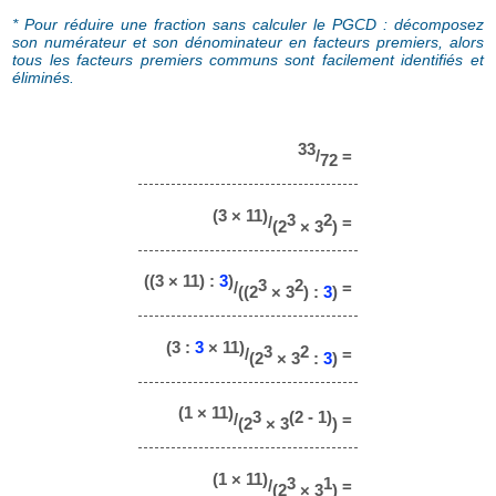
* Pour réduire une fraction sans calculer le PGCD : décomposez
son numérateur et son dénominateur en facteurs premiers, alors
tous les facteurs premiers communs sont facilement identifiés et
éliminés.
33
/
=
72
(3 × 11)
3
2
/
=
(2
× 3
)
((3 × 11) :
3
)
3
2
/
=
((2
× 3
) :
3
)
(3 :
3
× 11)
3
2
/
=
(2
× 3
:
3
)
(1 × 11)
3
(2 - 1)
/
=
(2
× 3
)
(1 × 11)
3
1
/
=
(2
× 3
)