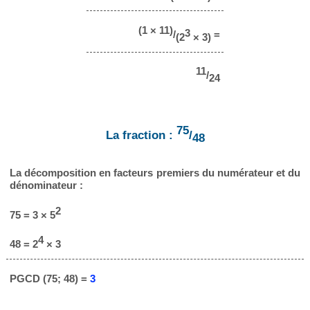
(1 × 11)
3
/
=
(2
× 3)
11
/
24
75
La fraction :
/
48
La décomposition en facteurs premiers du numérateur et du
dénominateur :
2
75 = 3 × 5
4
48 = 2
× 3
PGCD (75; 48) =
3