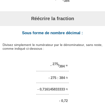
384
Réécrire la fraction
Sous forme de nombre décimal :
Divisez simplement le numérateur par le dénominateur, sans reste,
comme indiqué ci-dessous :
275
-
/
=
384
- 275 : 384 ≈
- 0,716145833333 ≈
- 0,72