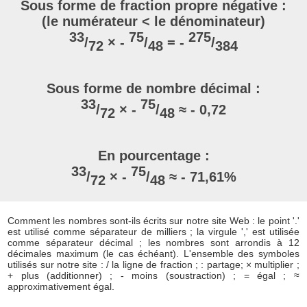
Sous forme de fraction propre négative :
(le numérateur < le dénominateur)
33
75
275
/
× -
/
= -
/
72
48
384
Sous forme de nombre décimal :
33
75
/
× -
/
≈ - 0,72
72
48
En pourcentage :
33
75
/
× -
/
≈ - 71,61%
72
48
Comment les nombres sont-ils écrits sur notre site Web : le point '.'
est utilisé comme séparateur de milliers ; la virgule ',' est utilisée
comme séparateur décimal ; les nombres sont arrondis à 12
décimales maximum (le cas échéant). L'ensemble des symboles
utilisés sur notre site : / la ligne de fraction ; : partage; × multiplier ;
+ plus (additionner) ; - moins (soustraction) ; = égal ; ≈
approximativement égal.