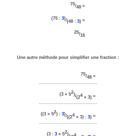
75
/
=
48
(75 :
3
)
/
=
(48 :
3
)
25
/
16
Une autre méthode pour simplifier une fraction :
75
/
=
48
2
(3 × 5
)
4
/
=
(2
× 3)
2
((3 × 5
) :
3
)
4
/
=
((2
× 3) :
3
)
2
(3 :
3
× 5
)
4
/
=