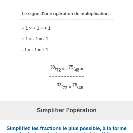
Le signe d'une opération de multiplication :
+ 1 × + 1 = + 1
+ 1 × - 1 = - 1
- 1 × - 1 = + 1
33
75
/
× -
/
=
72
48
33
75
-
/
×
/
72
48
Simplifier l'opération
Simplifiez les fractions le plus possible, à la forme