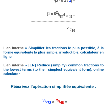
(2
× 3 :
3
)
2
(1 × 5
)
4
/
=
(2
× 1)
25
/
16
Lien interne
» Simplifier les fractions le plus possible, à la
forme équivalente la plus simple, irréductible, calculateur en
ligne
Lien interne
» [EN] Reduce (simplify) common fractions to
the lowest terms (to their simplest equivalent form), online
calculator
Réécrivez l'opération simplifiée équivalente :
33
75
-
/
×
/
=
72
48