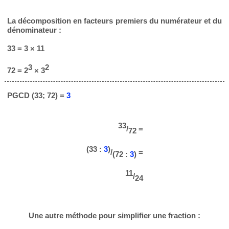
La décomposition en facteurs premiers du numérateur et du
dénominateur :
33 = 3 × 11
3
2
72 = 2
× 3
PGCD (33; 72) =
3
33
/
=
72
(33 :
3
)
/
=
(72 :
3
)
11
/
24
Une autre méthode pour simplifier une fraction :