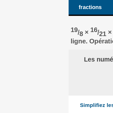
fractions
19
16
/
×
/
8
21
ligne. Opérat
Les numér
Simplifiez le