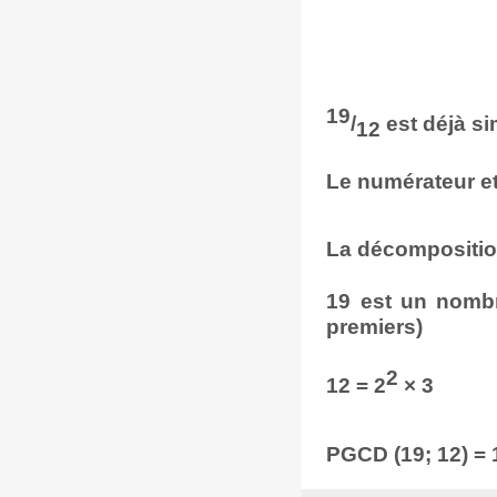
19
/
est déjà si
12
Le numérateur e
La décompositio
19 est un nombr
premiers)
2
12 = 2
× 3
PGCD (19; 12) = 