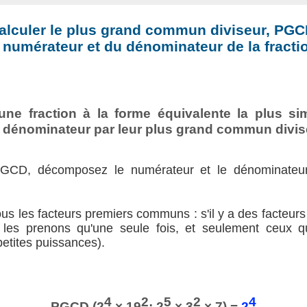
alculer le plus grand commun diviseur, PGC
 numérateur et du dénominateur de la fractio
 une fraction à la forme équivalente la plus sim
e dénominateur par leur plus grand commun divi
PGCD, décomposez le numérateur et le dénominateur
tous les facteurs premiers communs : s'il y a des facte
e les prenons qu'une seule fois, et seulement ceux qu
petites puissances).
4
2
5
2
4
PGCD (2
× 19
; 2
× 3
× 7) =
2