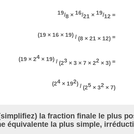
19
16
19
/
×
/
×
/
=
8
21
12
(19 × 16 × 19)
/
=
(8 × 21 × 12)
4
(19 × 2
× 19)
3
2
/
=
(2
× 3 × 7 × 2
× 3)
4
2
(2
× 19
)
5
2
/
(2
× 3
× 7)
implifiez) la fraction finale le plus po
e équivalente la plus simple, irréducti