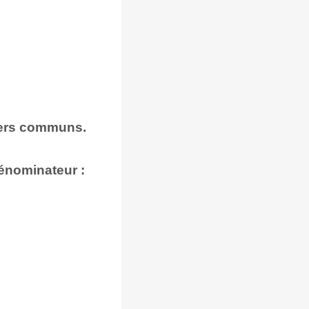
iers communs.
énominateur :