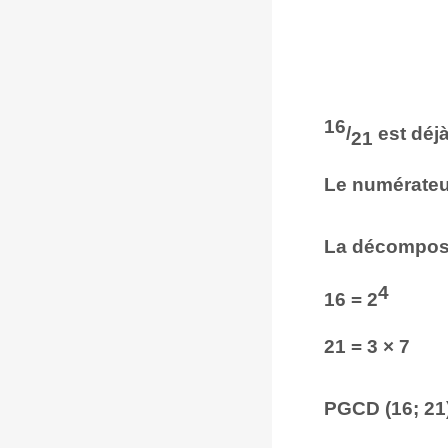
16
/
est déjà
21
Le numérateu
La décomposi
4
16 = 2
21 = 3 × 7
PGCD (16; 21)