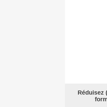
Réduisez (s
form