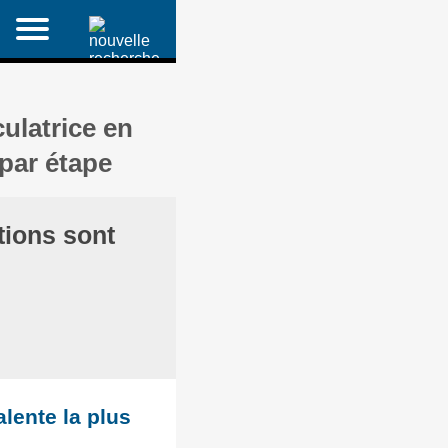
culatrice en
 par étape
tions sont
alente la plus