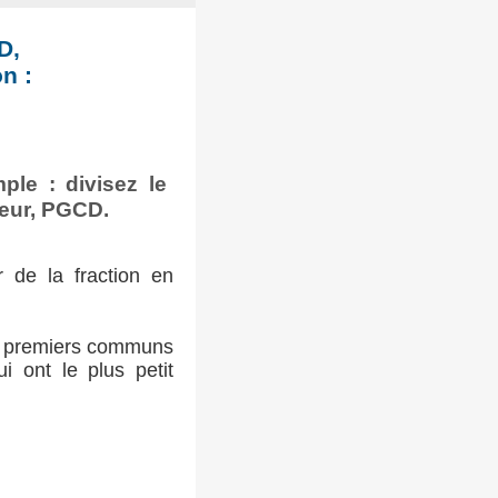
D,
n :
ple : divisez le
seur, PGCD.
 de la fraction en
urs premiers communs
i ont le plus petit