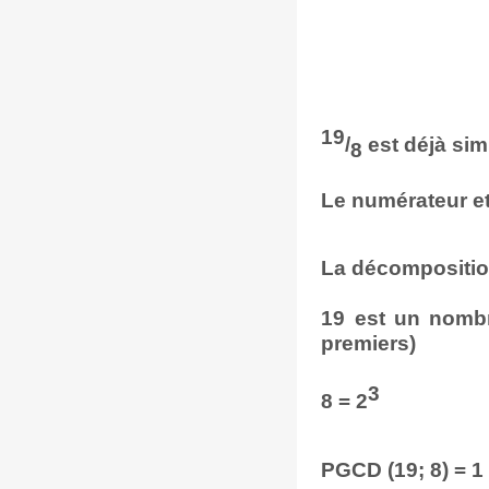
19
/
est déjà simp
8
Le numérateur e
La décompositio
19 est un nombr
premiers)
3
8 = 2
PGCD (19; 8) = 1