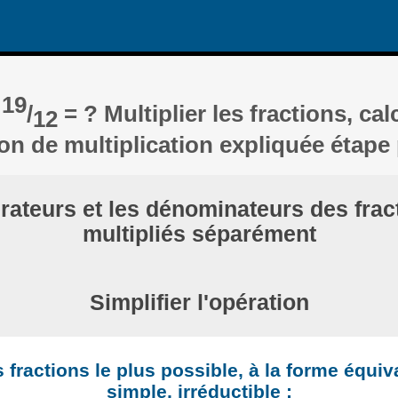
19
×
/
= ? Multiplier les fractions, cal
12
ion de multiplication expliquée étape
ateurs et les dénominateurs des frac
multipliés séparément
Simplifier l'opération
s fractions le plus possible, à la forme équiv
simple, irréductible :