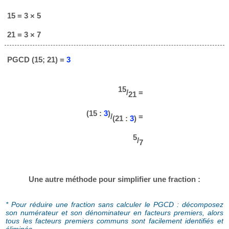
15 = 3 × 5
21 = 3 × 7
PGCD (15; 21) =
3
15
/
=
21
(15 :
3
)
/
=
(21 :
3
)
5
/
7
Une autre méthode pour simplifier une fraction :
* Pour réduire une fraction sans calculer le PGCD : décomposez
son numérateur et son dénominateur en facteurs premiers, alors
tous les facteurs premiers communs sont facilement identifiés et
éliminés.