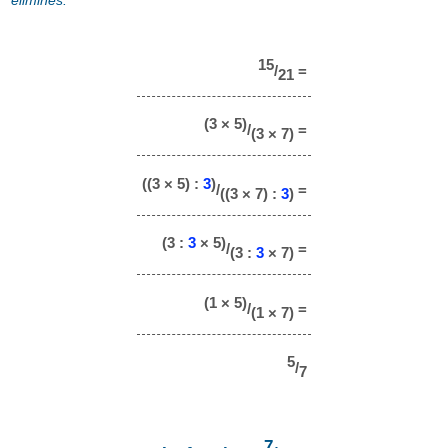
15
/
=
21
(3 × 5)
/
=
(3 × 7)
((3 × 5) :
3
)
/
=
((3 × 7) :
3
)
(3 :
3
× 5)
/
=
(3 :
3
× 7)
(1 × 5)
/
=
(1 × 7)
5
/
7
7