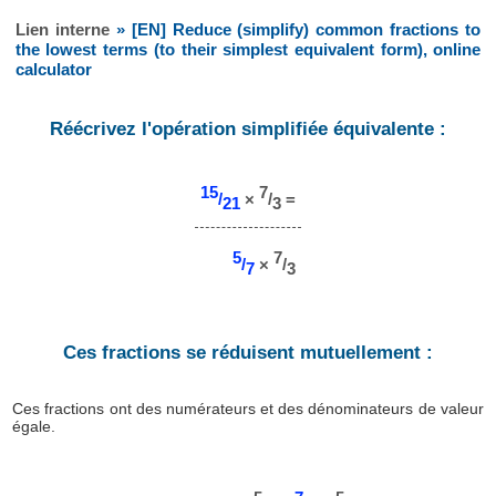
Lien interne
» [EN] Reduce (simplify) common fractions to
the lowest terms (to their simplest equivalent form), online
calculator
Réécrivez l'opération simplifiée équivalente :
15
7
/
×
/
=
21
3
5
7
/
×
/
7
3
Ces fractions se réduisent mutuellement :
Ces fractions ont des numérateurs et des dénominateurs de valeur
égale.