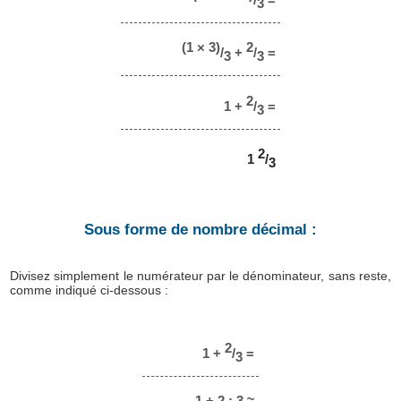
3
(1 × 3)
2
/
+
/
=
3
3
2
1 +
/
=
3
2
1
/
3
Sous forme de nombre décimal :
Divisez simplement le numérateur par le dénominateur, sans reste,
comme indiqué ci-dessous :
2
1 +
/
=
3
1 + 2 : 3 ≈