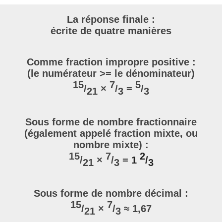
La réponse finale :
écrite de quatre manières
Comme fraction impropre positive :
(le numérateur >= le dénominateur)
15
7
5
/
×
/
=
/
21
3
3
Sous forme de nombre fractionnaire
(également appelé fraction mixte, ou
nombre mixte) :
15
7
2
/
×
/
=
1
/
21
3
3
Sous forme de nombre décimal :
15
7
/
×
/
≈ 1,67
21
3