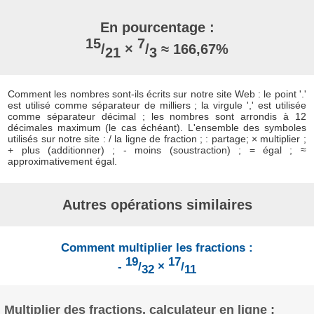
En pourcentage :
15
7
/
×
/
≈ 166,67%
21
3
Comment les nombres sont-ils écrits sur notre site Web : le point '.'
est utilisé comme séparateur de milliers ; la virgule ',' est utilisée
comme séparateur décimal ; les nombres sont arrondis à 12
décimales maximum (le cas échéant). L'ensemble des symboles
utilisés sur notre site : / la ligne de fraction ; : partage; × multiplier ;
+ plus (additionner) ; - moins (soustraction) ; = égal ; ≈
approximativement égal.
Autres opérations similaires
Comment multiplier les fractions :
19
17
-
/
×
/
32
11
Multiplier des fractions, calculateur en ligne :