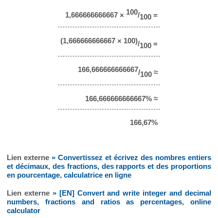
100
1,666666666667 ×
/
=
100
(1,666666666667 × 100)
/
=
100
166,666666666667
/
≈
100
166,666666666667% ≈
166,67%
Lien externe
» Convertissez et écrivez des nombres entiers
et décimaux, des fractions, des rapports et des proportions
en pourcentage, calculatrice en ligne
Lien externe
» [EN] Convert and write integer and decimal
numbers, fractions and ratios as percentages, online
calculator