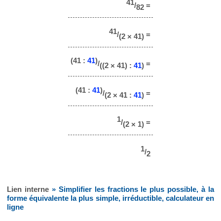
41
/
=
82
41
/
=
(2 × 41)
(41 :
41
)
/
=
((2 × 41) :
41
)
(41 :
41
)
/
=
(2 × 41 :
41
)
1
/
=
(2 × 1)
1
/
2
Lien interne
» Simplifier les fractions le plus possible, à la
forme équivalente la plus simple, irréductible, calculateur en
ligne