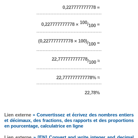
0,227777777778 =
100
0,227777777778 ×
/
=
100
(0,227777777778 × 100)
/
=
100
22,777777777778
/
≈
100
22,777777777778% ≈
22,78%
Lien externe
» Convertissez et écrivez des nombres entiers
et décimaux, des fractions, des rapports et des proportions
en pourcentage, calculatrice en ligne
Lien externe
» [EN] Convert and write integer and decimal