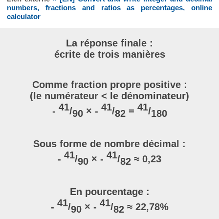
numbers, fractions and ratios as percentages, online
calculator
La réponse finale :
écrite de trois manières
Comme fraction propre positive :
(le numérateur < le dénominateur)
41
41
41
-
/
× -
/
=
/
90
82
180
Sous forme de nombre décimal :
41
41
-
/
× -
/
≈ 0,23
90
82
En pourcentage :
41
41
-
/
× -
/
≈ 22,78%
90
82