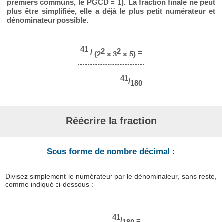
premiers communs, le PGCD = 1). La fraction finale ne peut
plus être simplifiée, elle a déjà le plus petit numérateur et
dénominateur possible.
41
2
2
/
=
(2
× 3
× 5)
41
/
180
Réécrire la fraction
Sous forme de nombre décimal :
Divisez simplement le numérateur par le dénominateur, sans reste,
comme indiqué ci-dessous :
41
/
=
180