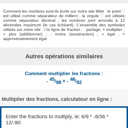
Comment les nombres sont-ils écrits sur notre site Web : le point '.'
est utilisé comme séparateur de milliers ; la virgule ',' est utilisée
comme séparateur décimal ; les nombres sont arrondis à 12
décimales maximum (le cas échéant). L'ensemble des symboles
utilisés sur notre site : / la ligne de fraction ; : partage; × multiplier ;
+ plus (additionner) ; - moins (soustraction) ; = égal ; ≈
approximativement égal.
Autres opérations similaires
Comment multiplier les fractions :
45
46
-
/
× -
/
98
92
Multiplier des fractions, calculateur en ligne :
Enter the fractions to multiply, ie: 6/9 * -8/36 *
12/-90: