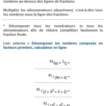
nombres au-dessus des lignes de fractions.
Multipliez les dénominateurs séparément, c'est-à-dire tous
les nombres sous la ligne des fractions.
* Décomposer tous les numérateurs et tous les
dénominateurs afin de réduire (simplifier) facilement la
fraction finale.
Lien externe
» Décomposer les nombres composés en
facteurs premiers, calculateur en ligne
41
1
/
×
/
=
90
2
41
/
=
(90 × 2)
41
2
/
=
(2 × 3
× 5 × 2)
41
2
2
/
(2
× 3
× 5)