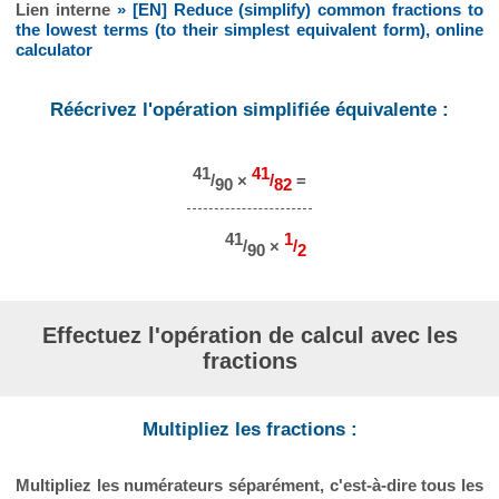
Lien interne
» [EN] Reduce (simplify) common fractions to
the lowest terms (to their simplest equivalent form), online
calculator
Réécrivez l'opération simplifiée équivalente :
41
41
/
×
/
=
90
82
41
1
/
×
/
90
2
Effectuez l'opération de calcul avec les
fractions
Multipliez les fractions :
Multipliez les numérateurs séparément, c'est-à-dire tous les