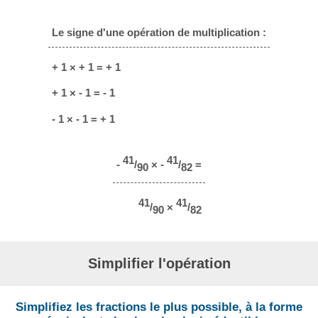
Le signe d'une opération de multiplication :
+ 1 × + 1 = + 1
+ 1 × - 1 = - 1
- 1 × - 1 = + 1
41
41
-
/
× -
/
=
90
82
41
41
/
×
/
90
82
Simplifier l'opération
Simplifiez les fractions le plus possible, à la forme