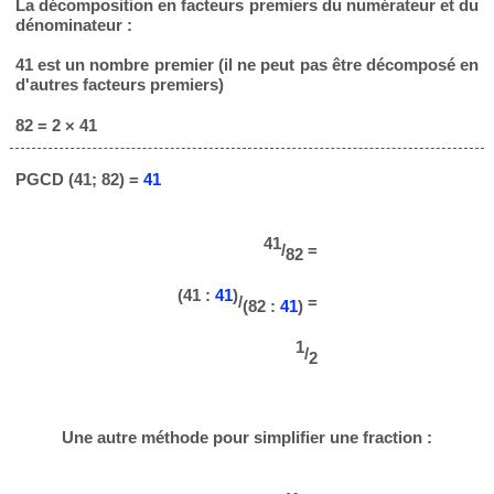
La décomposition en facteurs premiers du numérateur et du
dénominateur :
41 est un nombre premier (il ne peut pas être décomposé en
d'autres facteurs premiers)
82 = 2 × 41
PGCD (41; 82) =
41
41
/
=
82
(41 :
41
)
/
=
(82 :
41
)
1
/
2
Une autre méthode pour simplifier une fraction :