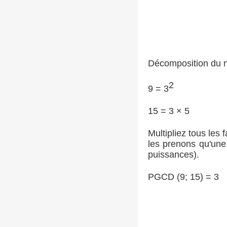
Décomposition du n
2
9 = 3
15 = 3 × 5
Multipliez tous les 
les prenons qu'une 
puissances).
PGCD (9; 15) = 3