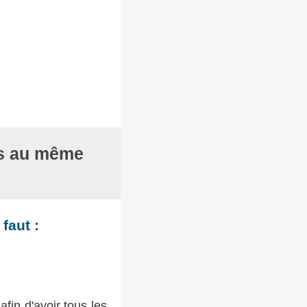
les au même
faut :
fin d'avoir tous les