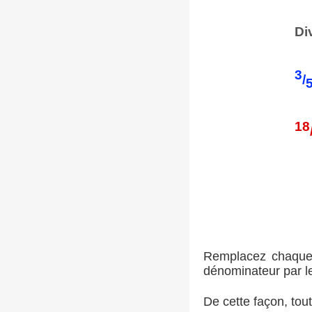
Di
3
/
18
Remplacez chaque f
dénominateur par l
De cette façon, tou