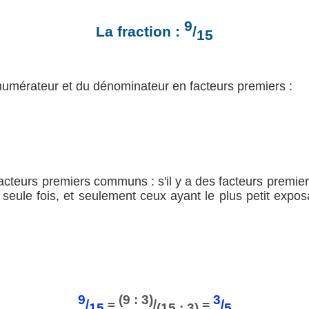
9
La fraction :
/
15
umérateur et du dénominateur en facteurs premiers :
facteurs premiers communs : s'il y a des facteurs premier
seule fois, et seulement ceux ayant le plus petit exposa
9
(9 : 3)
3
/
=
/
=
/
15
(15 : 3)
5