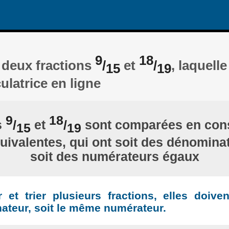
9
18
 deux fractions
/
et
/
, laquelle
15
19
ulatrice en ligne
9
18
s
/
et
/
sont comparées en cons
15
19
quivalentes, qui ont soit des dénomina
soit des numérateurs égaux
et trier plusieurs fractions, elles doiven
teur, soit le même numérateur.