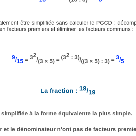
galement être simplifiée sans calculer le PGCD ; décom
en facteurs premiers et éliminer les facteurs communs :
2
2
9
3
(3
: 3)
3
/
=
/
=
/
=
/
15
(3 × 5)
((3 × 5) : 3)
5
18
La fraction :
/
19
 simplifiée à la forme équivalente la plus simple.
 et le dénominateur n'ont pas de facteurs prem