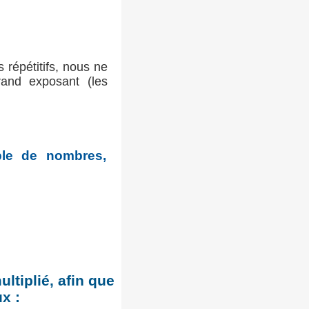
s répétitifs, nous ne
rand exposant (les
ple de nombres,
tiplié, afin que
x :