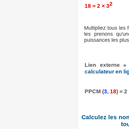
2
18 = 2 × 3
Multipliez tous les 
les prenons qu'un
puissances les plus
Lien externe
»
calculateur en li
PPCM (
3
,
18
) = 2
Calculez les no
to