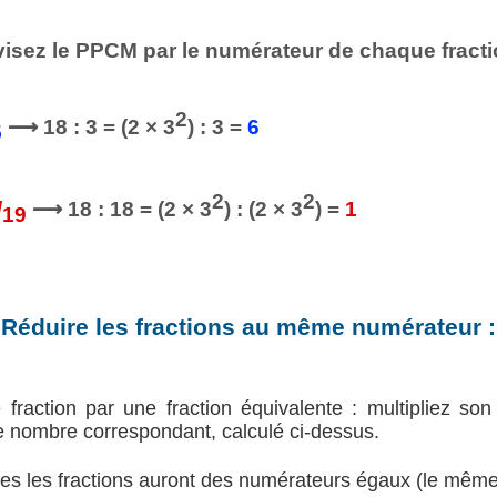
visez le PPCM par le numérateur de chaque fracti
2
⟶ 18 : 3 = (2 × 3
) : 3 =
6
5
2
2
/
⟶ 18 : 18 = (2 × 3
) : (2 × 3
) =
1
19
Réduire les fractions au même numérateur :
raction par une fraction équivalente : multipliez so
e nombre correspondant, calculé ci-dessus.
tes les fractions auront des numérateurs égaux (le mêm