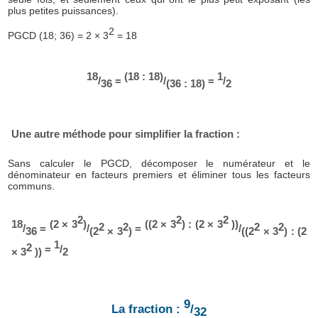
plus petites puissances).
2
PGCD (18; 36) = 2 × 3
= 18
18
(18 : 18)
1
/
=
/
=
/
36
(36 : 18)
2
Une autre méthode pour simplifier la fraction :
Sans calculer le PGCD, décomposer le numérateur et le
dénominateur en facteurs premiers et éliminer tous les facteurs
communs.
2
2
2
18
(2 × 3
)
((2 × 3
) : (2 × 3
))
2
2
2
2
/
=
/
=
/
36
(2
× 3
)
((2
× 3
) : (2
1
2
=
/
× 3
))
2
9
La fraction :
/
32