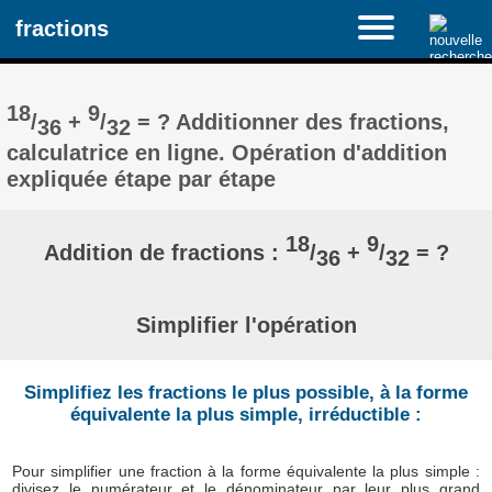
fractions
18
9
/
+
/
= ? Additionner des fractions,
36
32
calculatrice en ligne. Opération d'addition
expliquée étape par étape
18
9
Addition de fractions :
/
+
/
= ?
36
32
Simplifier l'opération
Simplifiez les fractions le plus possible, à la forme
équivalente la plus simple, irréductible :
Pour simplifier une fraction à la forme équivalente la plus simple :
divisez le numérateur et le dénominateur par leur plus grand