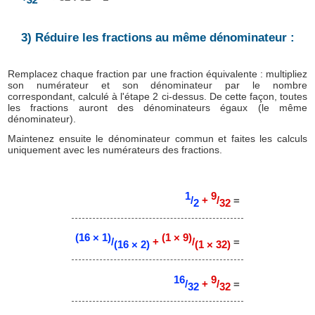
3) Réduire les fractions au même dénominateur :
Remplacez chaque fraction par une fraction équivalente : multipliez
son numérateur et son dénominateur par le nombre
correspondant, calculé à l'étape 2 ci-dessus. De cette façon, toutes
les fractions auront des dénominateurs égaux (le même
dénominateur).
Maintenez ensuite le dénominateur commun et faites les calculs
uniquement avec les numérateurs des fractions.
1
9
/
+
/
=
2
32
(16 × 1)
(1 × 9)
/
+
/
=
(16 × 2)
(1 × 32)
16
9
/
+
/
=
32
32