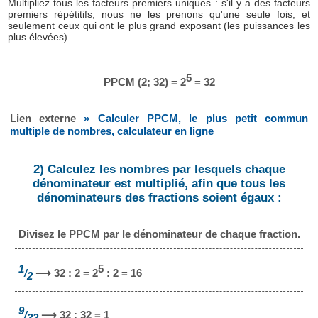
Multipliez tous les facteurs premiers uniques : s'il y a des facteurs
premiers répétitifs, nous ne les prenons qu'une seule fois, et
seulement ceux qui ont le plus grand exposant (les puissances les
plus élevées).
5
PPCM (2; 32) = 2
= 32
Lien externe
» Calculer PPCM, le plus petit commun
multiple de nombres, calculateur en ligne
2) Calculez les nombres par lesquels chaque
dénominateur est multiplié, afin que tous les
dénominateurs des fractions soient égaux :
Divisez le PPCM par le dénominateur de chaque fraction.
1
5
/
⟶ 32 : 2 = 2
: 2 = 16
2
9
/
⟶ 32 : 32 = 1
32