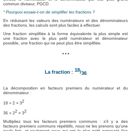
commun diviseur, PGCD.
* Pourquoi essaie-t-on de simplifier les fractions ?
En réduisant les valeurs des numérateurs et des dénominateurs
des fractions, les calculs sont plus faciles à effectuer.
Une fraction simplifiée à la forme équivalente la plus simple est
une fraction avec le plus petit numérateur et dénominateur
possible, une fraction qui ne peut plus être simplifiée.
* * *
18
La fraction :
/
36
La décomposition en facteurs premiers du numérateur et du
dénominateur :
2
18 = 2 × 3
2
2
36 = 2
× 3
Multipliez tous les facteurs premiers communs : s'il y a des
facteurs premiers communs répétitifs, nous ne les prenons qu'une
seule fois, et seulement ceux qui ont le plus petit exposant (les